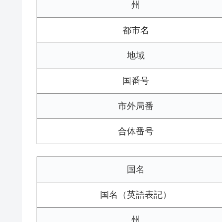
州
都市名
地域
国番号
市外局番
合体番号
国名
国名（英語表記）
州