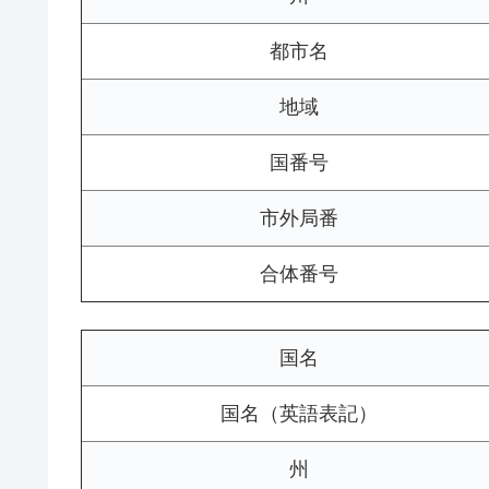
都市名
地域
国番号
市外局番
合体番号
国名
国名（英語表記）
州