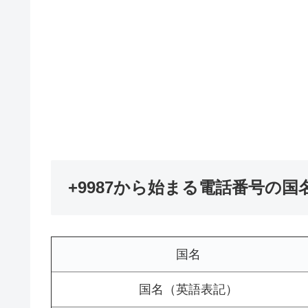
+9987から始まる電話番号の
国名
国名（英語表記）