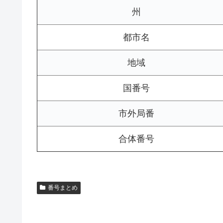
州
都市名
地域
国番号
市外局番
合体番号
番号まとめ