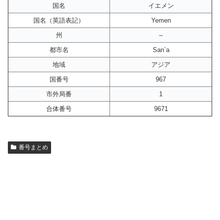
国名
イエメン
国名（英語表記）
Yemen
州
–
都市名
San`a
地域
アジア
国番号
967
市外局番
1
合体番号
9671
番号まとめ