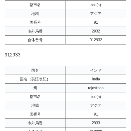
都市名
pali(s)
地域
アジア
国番号
91
市外局番
2932
合体番号
912932
912933
国名
インド
国名（英語表記）
India
州
rajasthan
都市名
bali(n)
地域
アジア
国番号
91
市外局番
2933