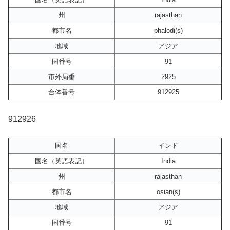
州
rajasthan
都市名
phalodi(s)
地域
アジア
国番号
91
市外局番
2925
合体番号
912925
912926
国名
インド
国名（英語表記）
India
州
rajasthan
都市名
osian(s)
地域
アジア
国番号
91