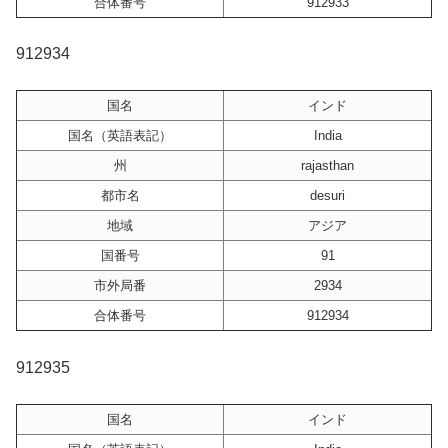
合体番号
912933
912934
国名
インド
国名（英語表記）
India
州
rajasthan
都市名
desuri
地域
アジア
国番号
91
市外局番
2934
合体番号
912934
912935
国名
インド