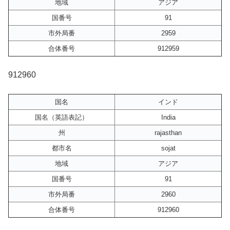
地域
アジア
国番号
91
市外局番
2959
合体番号
912959
912960
国名
インド
国名（英語表記）
India
州
rajasthan
都市名
sojat
地域
アジア
国番号
91
市外局番
2960
合体番号
912960