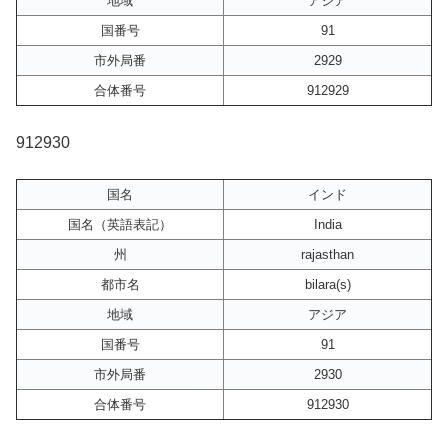
地域
アジア
国番号
91
市外局番
2929
合体番号
912929
912930
国名
インド
国名（英語表記）
India
州
rajasthan
都市名
bilara(s)
地域
アジア
国番号
91
市外局番
2930
合体番号
912930