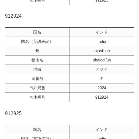
合体番号
912923
912924
国名
インド
国名（英語表記）
India
州
rajasthan
都市名
phalodi(w)
地域
アジア
国番号
91
市外局番
2924
合体番号
912924
912925
国名
インド
国名（英語表記）
India