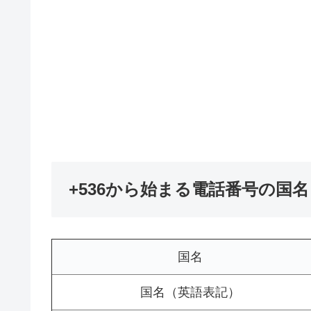
+536から始まる電話番号の国
国名
国名（英語表記）