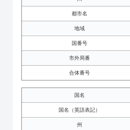
都市名
地域
国番号
市外局番
合体番号
国名
国名（英語表記）
州