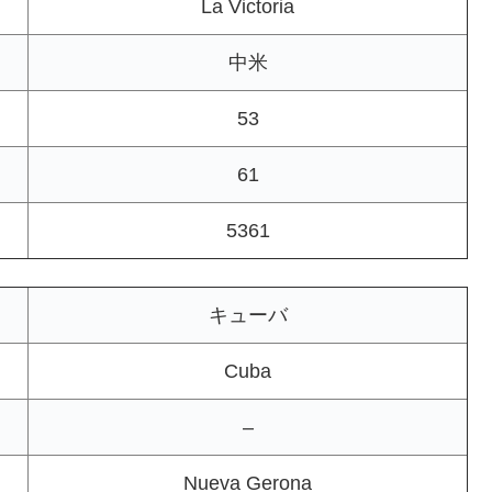
La Victoria
中米
53
61
5361
キューバ
Cuba
–
Nueva Gerona