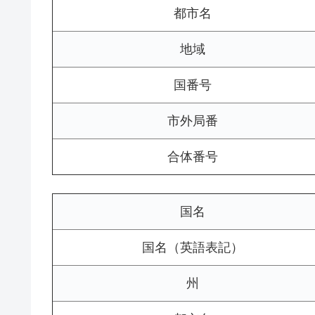
都市名
地域
国番号
市外局番
合体番号
国名
国名（英語表記）
州