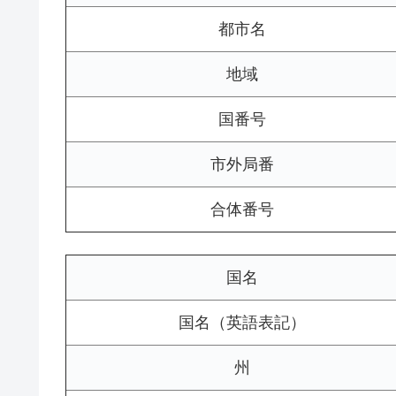
都市名
地域
国番号
市外局番
合体番号
国名
国名（英語表記）
州