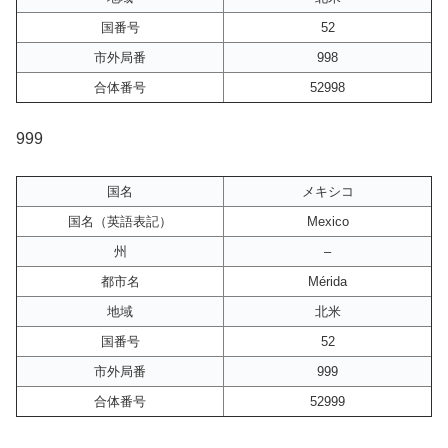
国番号
52
市外局番
998
合体番号
52998
999
国名
メキシコ
国名（英語表記）
Mexico
州
–
都市名
Mérida
地域
北米
国番号
52
市外局番
999
合体番号
52999