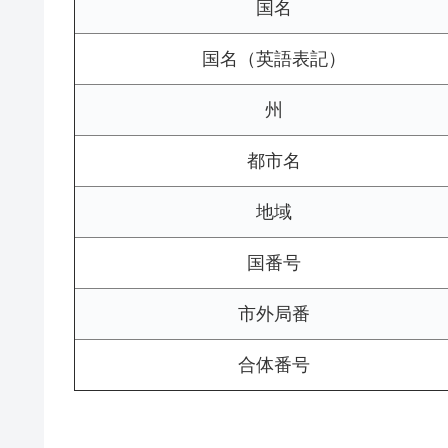
国名
国名（英語表記）
州
都市名
地域
国番号
市外局番
合体番号