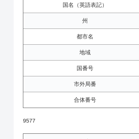
国名（英語表記）
州
都市名
地域
国番号
市外局番
合体番号
9577