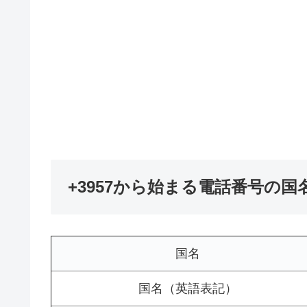
+3957から始まる電話番号の
国名
国名（英語表記）