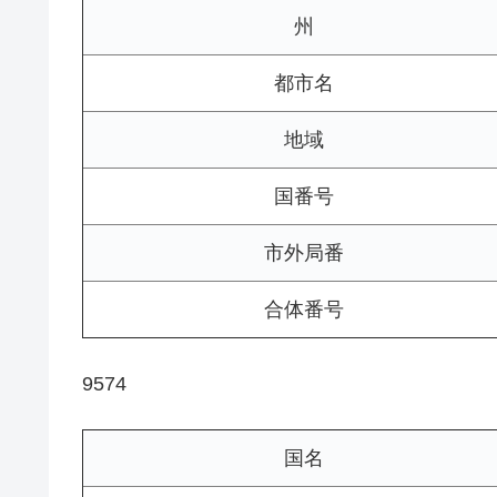
州
都市名
地域
国番号
市外局番
合体番号
9574
国名